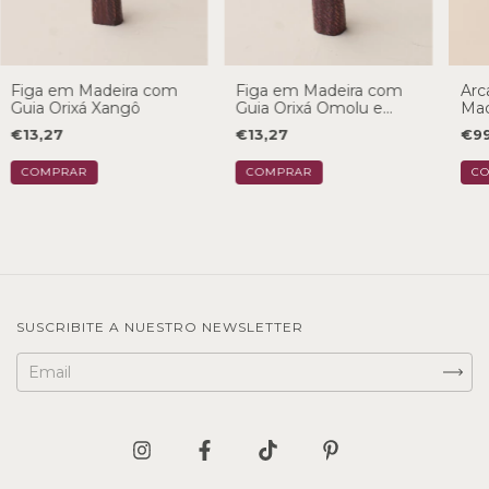
Figa em Madeira com
Figa em Madeira com
Arc
Guia Orixá Xangô
Guia Orixá Omolu e
Mad
Obaluaiê
€13,27
€13,27
€99
SUSCRIBITE A NUESTRO NEWSLETTER