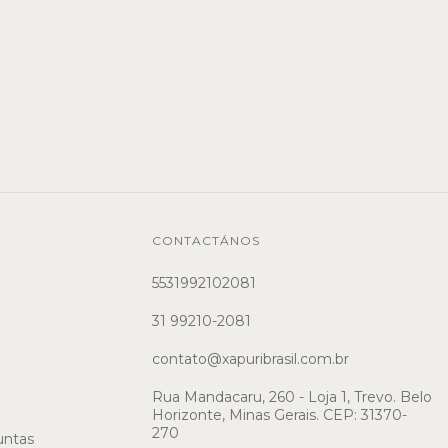
CONTACTÁNOS
5531992102081
31 99210-2081
contato@xapuribrasil.com.br
Rua Mandacaru, 260 - Loja 1, Trevo. Belo
Horizonte, Minas Gerais. CEP: 31370-
270
untas