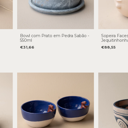
Bowl com Prato em Pedra Sabão -
Sopeira Face
550ml
Jequitinhonh
€31,66
€88,55