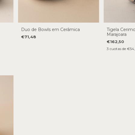
Duo de Bowls em Cerâmica
Tigela Cerim
Marajoara
€71,48
€162,50
3
cuotas de
€54,