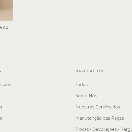
a do
S
NAVEGACIÓN
ículos
Todos
Sobre Nós
a
Nuestros Certificados
sa
Manutenção das Peças
Trocas • Devoluções • Perg