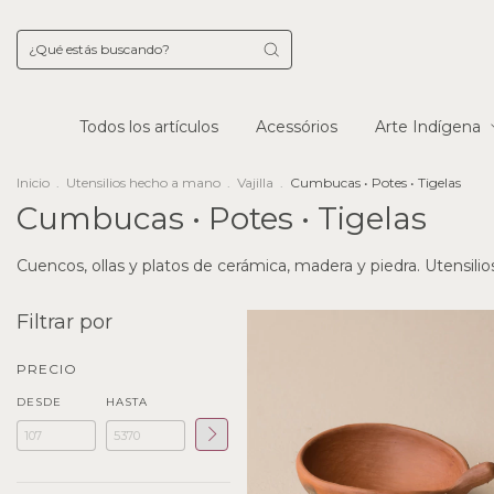
Todos los artículos
Acessórios
Arte Indígena
Inicio
.
Utensilios hecho a mano
.
Vajilla
.
Cumbucas • Potes • Tigelas
Cumbucas • Potes • Tigelas
Cuencos, ollas y platos de cerámica, madera y piedra. Utensilios
Filtrar por
PRECIO
DESDE
HASTA