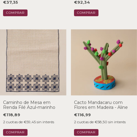
€37,35
€92,34
Caminho de Mesa em
Cacto Mandacaru com
Renda Filé Azul-marinho
Flores em Madeira - Aline
€118,89
€116,99
2
cuotas de
€59,45
sin interés
2
cuotas de
€58,50
sin interés