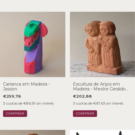
Carranca em Madeira -
Escultura de Anjos em
Jasson
Madeira - Mestre Geraldo
Dantas
€259,76
€202,88
3
cuotas de
€86,59
sin interés
3
cuotas de
€67,63
sin interés