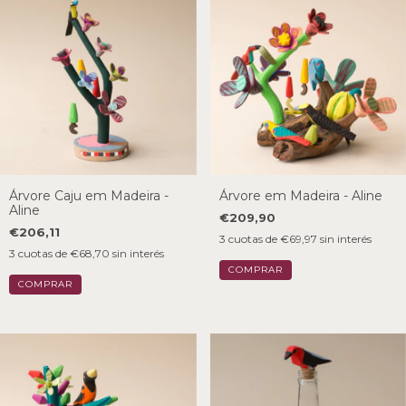
Árvore Caju em Madeira -
Árvore em Madeira - Aline
Aline
€209,90
€206,11
3
cuotas de
€69,97
sin interés
3
cuotas de
€68,70
sin interés