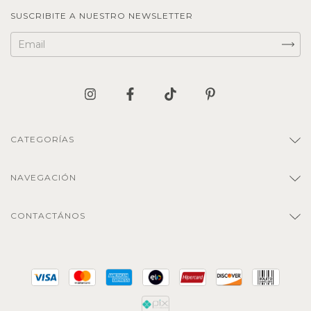
SUSCRIBITE A NUESTRO NEWSLETTER
CATEGORÍAS
NAVEGACIÓN
CONTACTÁNOS