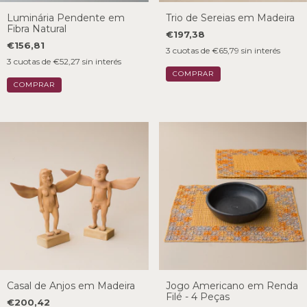
Luminária Pendente em
Trio de Sereias em Madeira
Fibra Natural
€197,38
€156,81
3
cuotas de
€65,79
sin interés
3
cuotas de
€52,27
sin interés
Casal de Anjos em Madeira
Jogo Americano em Renda
Filé - 4 Peças
€200,42