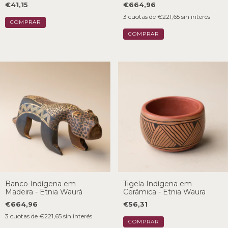
€41,15
€664,96
3
cuotas de
€221,65
sin interés
Banco Indígena em
Tigela Indígena em
Madeira - Etnia Waurá
Cerâmica - Etnia Waura
€664,96
€56,31
3
cuotas de
€221,65
sin interés