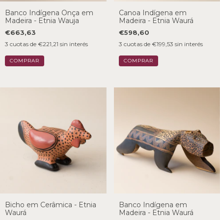
Banco Indígena Onça em
Canoa Indígena em
Madeira - Etnia Wauja
Madeira - Etnia Waurá
€663,63
€598,60
3
cuotas de
€221,21
sin interés
3
cuotas de
€199,53
sin interés
Bicho em Cerâmica - Etnia
Banco Indígena em
Waurá
Madeira - Etnia Waurá