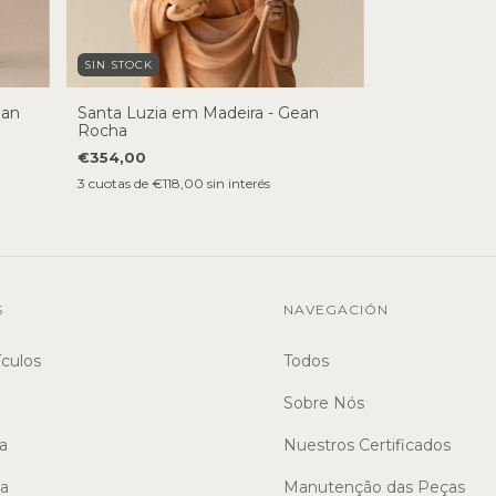
SIN STOCK
ean
Santa Luzia em Madeira - Gean
Rocha
€354,00
3
cuotas de
€118,00
sin interés
S
NAVEGACIÓN
ículos
Todos
Sobre Nós
a
Nuestros Certificados
sa
Manutenção das Peças