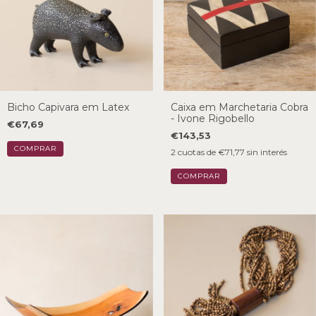
Bicho Capivara em Latex
Caixa em Marchetaria Cobra
- Ivone Rigobello
€67,69
€143,53
2
cuotas de
€71,77
sin interés