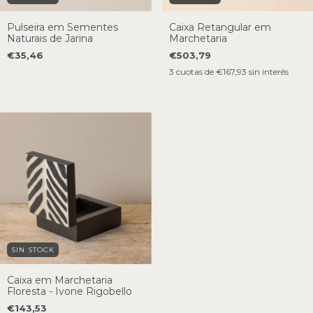
Pulseira em Sementes
Caixa Retangular em
Naturais de Jarina
Marchetaria
€35,46
€503,79
3
cuotas de
€167,93
sin interés
SIN STOCK
Caixa em Marchetaria
Floresta - Ivone Rigobello
€143,53