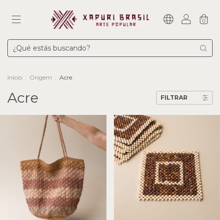
0
Inicio
.
Origem
.
Acre
Acre
FILTRAR