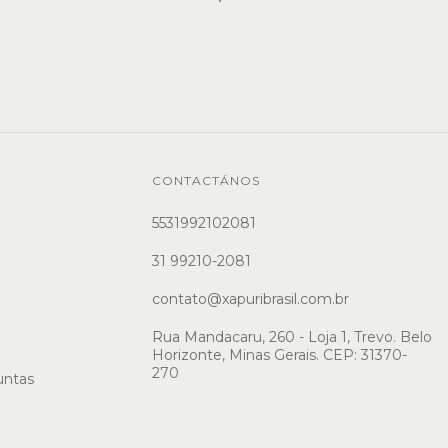
CONTACTÁNOS
5531992102081
31 99210-2081
contato@xapuribrasil.com.br
Rua Mandacaru, 260 - Loja 1, Trevo. Belo
Horizonte, Minas Gerais. CEP: 31370-
270
untas