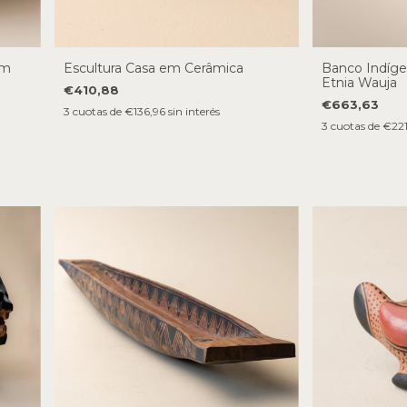
em
Escultura Casa em Cerâmica
Banco Indíge
i
Etnia Wauja
€410,88
€663,63
3
cuotas de
€136,96
sin interés
3
cuotas de
€221