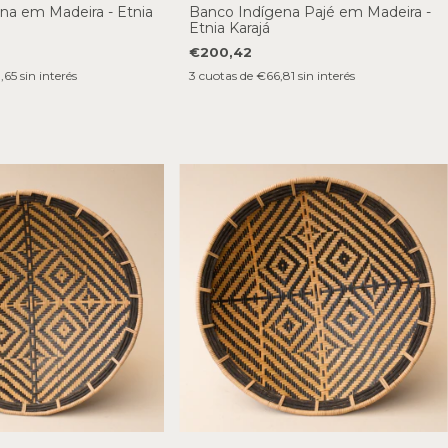
na em Madeira - Etnia
Banco Indígena Pajé em Madeira -
Etnia Karajá
€200,42
,65
sin interés
3
cuotas de
€66,81
sin interés