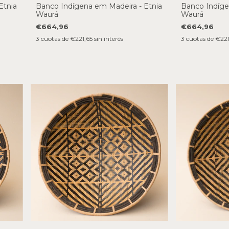
Etnia
Banco Indígena em Madeira - Etnia
Banco Indíge
Waurá
Waurá
€664,96
€664,96
3
cuotas de
€221,65
sin interés
3
cuotas de
€221