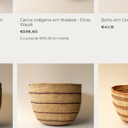
em
Canoa Indígena em Madeira - Etnia
Bicho em Cer
Waurá
€41,15
€598,60
3
cuotas de
€199,53
sin interés