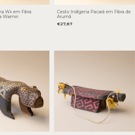
na Wii em Fibra
Cesto Indígena Pacará em Fibra de
a Waimiri
Arumã
€27,87