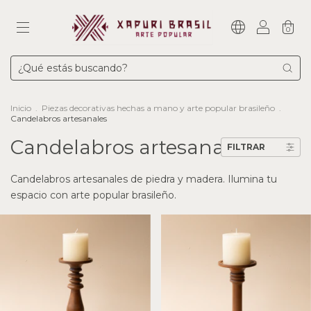
0
Inicio
.
Piezas decorativas hechas a mano y arte popular brasileño
.
Candelabros artesanales
Candelabros artesanales
FILTRAR
Candelabros artesanales de piedra y madera. Ilumina tu
espacio con arte popular brasileño.