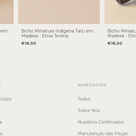
a em
Bicho Miniatura Indígena Tatu em
Bicho Miniatu
Madeira - Etnia Terena
Madeira - Etn
€16,50
€16,50
S
NAVEGACIÓN
ículos
Todos
Sobre Nós
a
Nuestros Certificados
sa
Manutenção das Peças