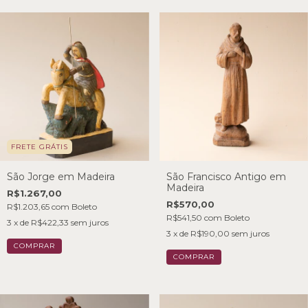
FRETE GRÁTIS
São Jorge em Madeira
São Francisco Antigo em
Madeira
R$1.267,00
R$570,00
R$1.203,65
com
Boleto
R$541,50
com
Boleto
3
x de
R$422,33
sem juros
3
x de
R$190,00
sem juros