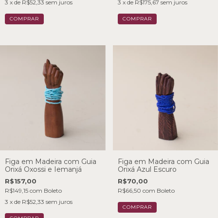
3
x de
R$52,33
sem juros
3
x de
R$175,67
sem juros
Figa em Madeira com Guia
Figa em Madeira com Guia
Orixá Oxossi e Iemanjá
Orixá Azul Escuro
R$157,00
R$70,00
R$149,15
com
Boleto
R$66,50
com
Boleto
3
x de
R$52,33
sem juros