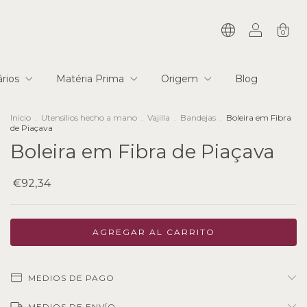
0
tários
Matéria Prima
Origem
Blog
Inicio
.
Utensilios hecho a mano
.
Vajilla
.
Bandejas
.
Boleira em Fibra
de Piaçava
Boleira em Fibra de Piaçava
€92,34
MEDIOS DE PAGO
MEDIOS DE ENVÍO