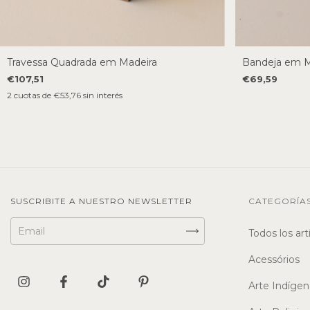
Travessa Quadrada em Madeira
Bandeja em M
€107,51
€69,59
2
cuotas de
€53,76
sin interés
SUSCRIBITE A NUESTRO NEWSLETTER
CATEGORÍA
Todos los art
Acessórios
Arte Indígen