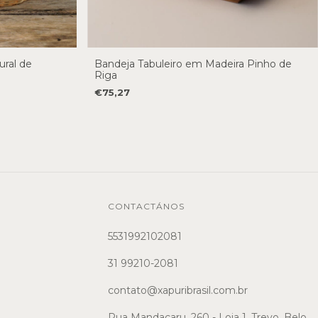
ral de
Bandeja Tabuleiro em Madeira Pinho de
Riga
€75,27
CONTACTÁNOS
5531992102081
31 99210-2081
contato@xapuribrasil.com.br
Rua Mandacaru, 260 - Loja 1, Trevo. Belo