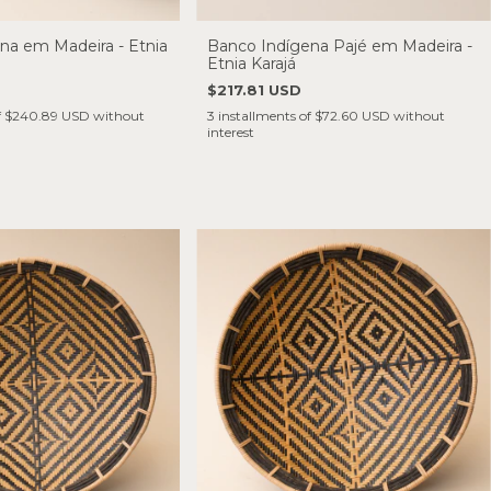
na em Madeira - Etnia
Banco Indígena Pajé em Madeira -
Etnia Karajá
$217.81 USD
f
$240.89 USD
without
3
installments of
$72.60 USD
without
interest