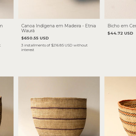
em
Canoa Indígena em Madeira - Etnia
Bicho em Cer
Waurá
$44.72 USD
$650.55 USD
t
3
installments of
$216.85 USD
without
interest