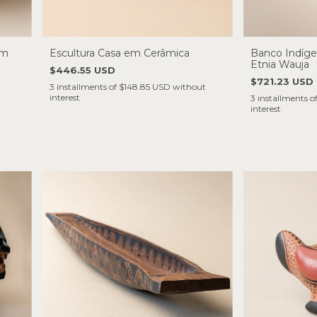
em
Escultura Casa em Cerâmica
Banco Indíge
i
Etnia Wauja
$446.55 USD
$721.23 USD
3
installments of
$148.85 USD
without
interest
3
installments o
interest