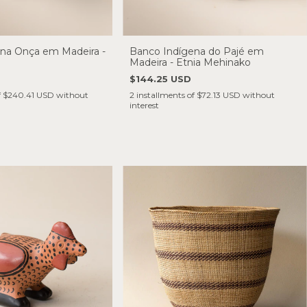
na Onça em Madeira -
Banco Indígena do Pajé em
Madeira - Etnia Mehinako
$144.25 USD
f
$240.41 USD
without
2
installments of
$72.13 USD
without
interest