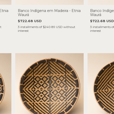
Etnia
Banco Indígena em Madeira - Etnia
Banco Indíge
Waurá
Waurá
$722.68 USD
$722.68 USD
t
3
installments of
$240.89 USD
without
3
installments o
interest
interest