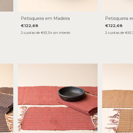
Petisqueira em Madeira
Petisqueira 
€122,68
€122,68
2
cuotas de
€61,34
sin interés
2
cuotas de
€61,