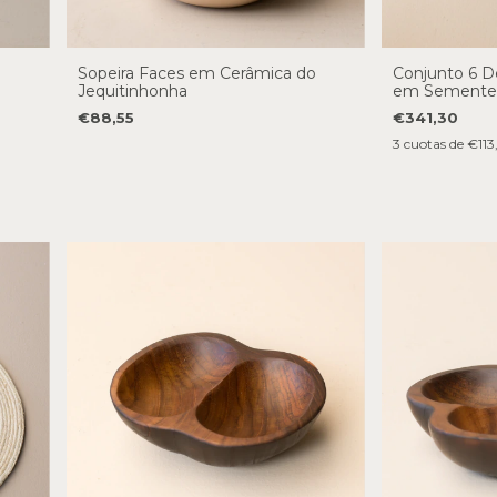
Sopeira Faces em Cerâmica do
Conjunto 6 D
Jequitinhonha
em Sementes
€88,55
€341,30
3
cuotas de
€113