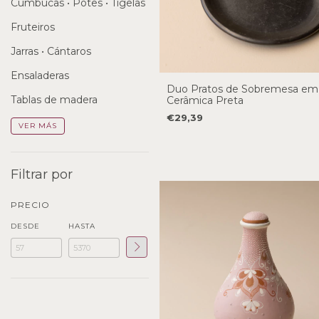
Cumbucas • Potes • Tigelas
Fruteiros
Jarras • Cántaros
Ensaladeras
Duo Pratos de Sobremesa em
Tablas de madera
Cerâmica Preta
€29,39
VER MÁS
Filtrar por
PRECIO
DESDE
HASTA