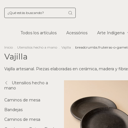
Todos los artículos
Acessórios
Arte Indígena
Inicio
.
Utensilios hecho a mano
.
Vajilla
.
breadcrumbs.fruteiras-o-gamel
Vajilla
Vajilla artesanal. Piezas elaboradas en cerámica, madera y fibras
Utensilios hecho a
mano
Caminos de mesa
Bandejas
Caminos de mesa