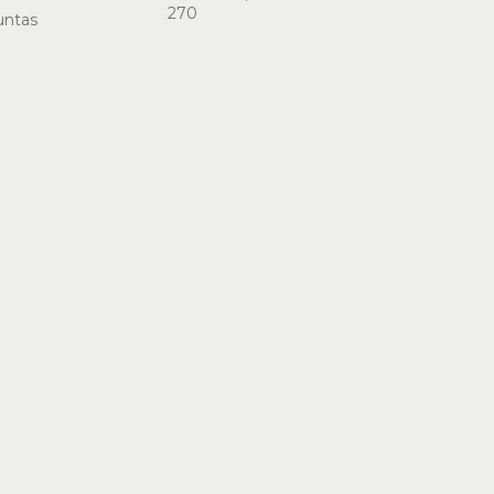
270
untas