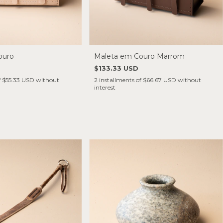
ouro
Maleta em Couro Marrom
$133.33 USD
f
$55.33 USD
without
2
installments of
$66.67 USD
without
interest