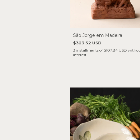
São Jorge em Madeira
$323.52 USD
3
installments of
$107.84 USD
witho
interest