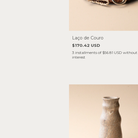
Laço de Couro
$170.42 USD
3
installments of
$56.81 USD
without
interest