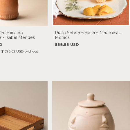
erâmica do
Prato Sobremesa em Cerâmica -
a - Isabel Mendes
Mônica
D
$38.53 USD
f
$1696.62 USD
without