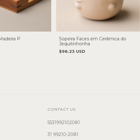
Madeira P
Sopeira Faces em Cerâmica do
Jequitinhonha
$96.23 USD
CONTACT US
5531992102081
31 99210-2081