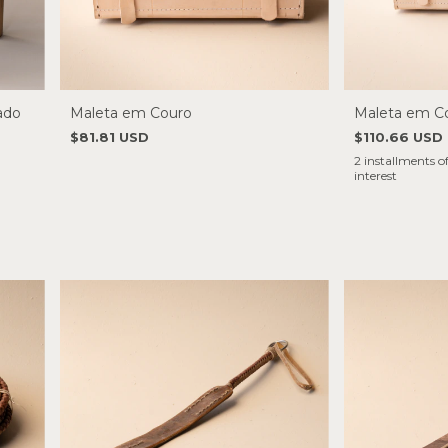
ado
Maleta em Couro
Maleta em C
$81.81 USD
$110.66 USD
2
installments o
interest