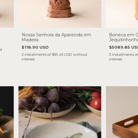
Nossa Senhora da Aparecida em
Boneca em C
Madeira
Jequitinhonh
$118.90 USD
$5089.85 US
ut
2
installments of
$59.45 USD
without
3
installments o
interest
interest