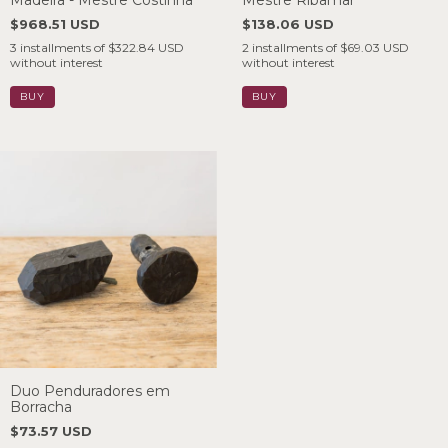
Madeira - Mestre Costinha
Mestre Ribamar
$968.51 USD
$138.06 USD
3
installments of
$322.84 USD
2
installments of
$69.03 USD
without interest
without interest
Duo Penduradores em
Borracha
$73.57 USD