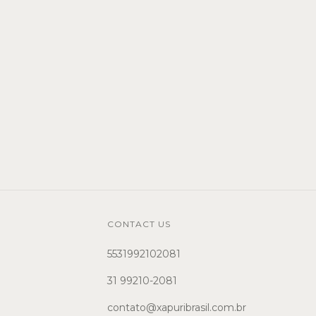
CONTACT US
5531992102081
31 99210-2081
contato@xapuribrasil.com.br