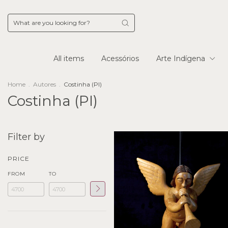
All items
Acessórios
Arte Indígena
Home
.
Autores
.
Costinha (PI)
Costinha (PI)
Filter by
PRICE
FROM
TO