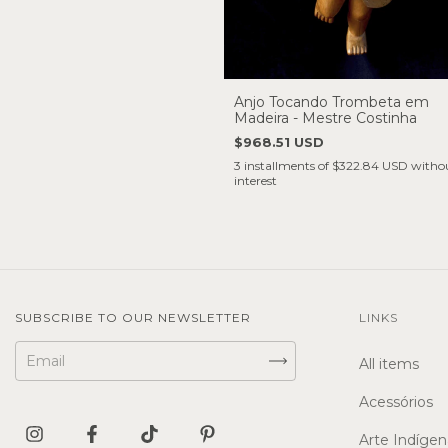
Anjo Tocando Trombeta em
Madeira - Mestre Costinha
$968.51 USD
3
installments of
$322.84 USD
witho
interest
SUBSCRIBE TO OUR NEWSLETTER
LINKS
All items
Acessórios
Arte Indígen