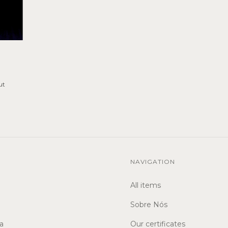
ut
NAVIGATION
All items
Sobre Nós
a
Our certificates