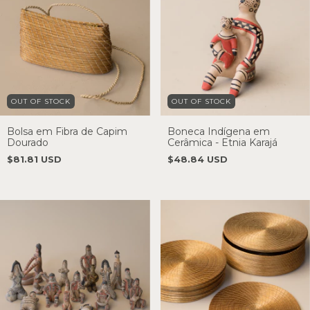
OUT OF STOCK
OUT OF STOCK
Bolsa em Fibra de Capim
Boneca Indígena em
Dourado
Cerâmica - Etnia Karajá
$81.81 USD
$48.84 USD