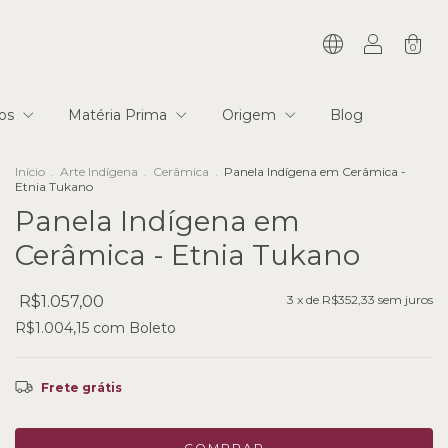
0
ios
Matéria Prima
Origem
Blog
Início
.
Arte Indígena
.
Cerâmica
.
Panela Indígena em Cerâmica -
Etnia Tukano
Panela Indígena em
Cerâmica - Etnia Tukano
R$1.057,00
3
x de
R$352,33
sem juros
R$1.004,15
com
Boleto
Frete grátis