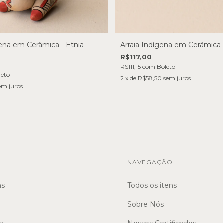
ena em Cerâmica - Etnia
Arraia Indígena em Cerâmica -
R$117,00
R$111,15
com
Boleto
leto
2
x de
R$58,50
sem juros
em juros
NAVEGAÇÃO
ns
Todos os itens
Sobre Nós
a
Nossos Certificados