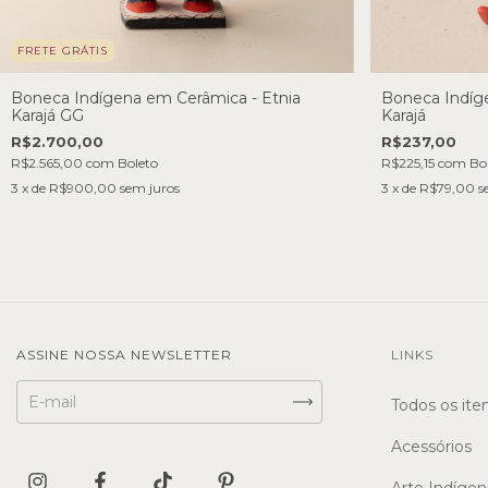
FRETE GRÁTIS
Boneca Indígena em Cerâmica - Etnia
Boneca Indíg
Karajá GG
Karajá
R$2.700,00
R$237,00
R$2.565,00
com
Boleto
R$225,15
com
Bo
3
x de
R$900,00
sem juros
3
x de
R$79,00
s
ASSINE NOSSA NEWSLETTER
LINKS
Todos os ite
Acessórios
Arte Indígen