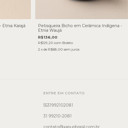
 Etnia Karajá
Petisqueira Bicho em Cerâmica Indígena -
Etnia Waujá
R$136,00
R$129,20
com
Boleto
2
x de
R$68,00
sem juros
ENTRE EM CONTATO
5531992102081
31 99210-2081
contato@xapuribrasil.com.br