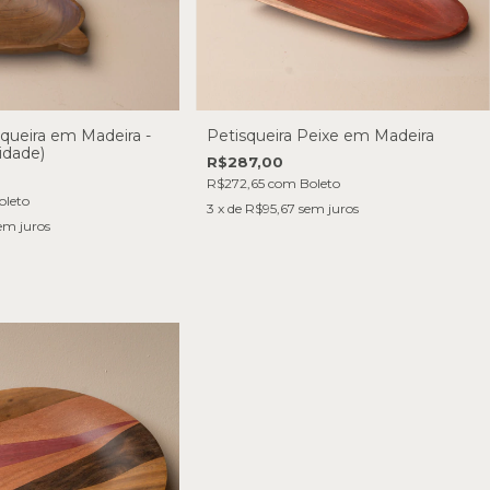
queira em Madeira -
Petisqueira Peixe em Madeira
idade)
R$287,00
R$272,65
com
Boleto
oleto
3
x de
R$95,67
sem juros
em juros