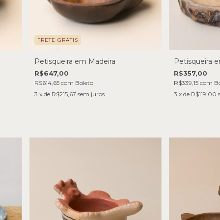
FRETE GRÁTIS
Petisqueira em Madeira
Petisqueira 
R$647,00
R$357,00
R$614,65
com
Boleto
R$339,15
com
Bo
3
x de
R$215,67
sem juros
3
x de
R$119,00