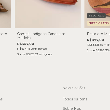
ESGOTADO
FRETE GRÁTIS
 com
Gamela Indígena Canoa em
Prato em Mad
Madeira
R$877,00
R$457,00
R$833,15
com
B
R$434,15
com
Boleto
3
x de
R$292,33
3
x de
R$152,33
sem juros
NAVEGAÇÃO
ns
Todos os itens
Sobre Nós