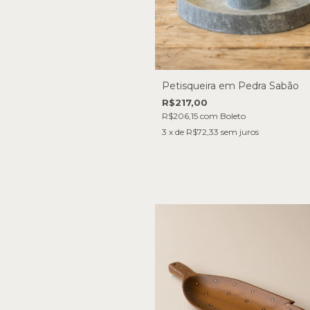
Petisqueira em Pedra Sabão
R$217,00
R$206,15
com
Boleto
3
x de
R$72,33
sem juros