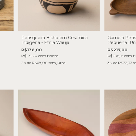
Petisqueira Bicho em Cerâmica
Gamela Petis
Indígena - Etnia Waujá
Pequena (Un
R$136,00
R$217,00
R$129,20
com
Boleto
R$206,15
com
B
2
x de
R$68,00
sem juros
3
x de
R$72,33
s