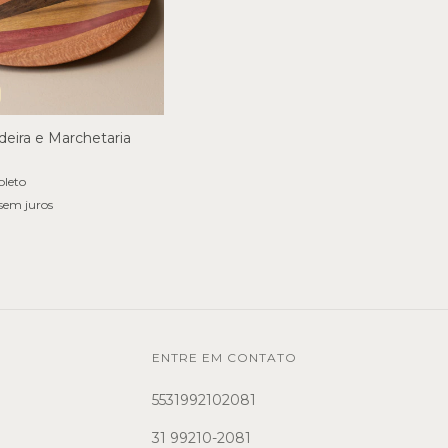
eira e Marchetaria
oleto
sem juros
ENTRE EM CONTATO
5531992102081
31 99210-2081