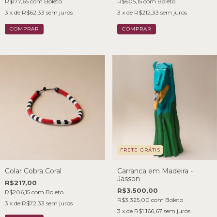
R$177,65
com
Boleto
R$605,15
com
Boleto
3
x de
R$62,33
sem juros
3
x de
R$212,33
sem juros
FRETE GRÁTIS
Colar Cobra Coral
Carranca em Madeira -
Jasson
R$217,00
R$3.500,00
R$206,15
com
Boleto
R$3.325,00
com
Boleto
3
x de
R$72,33
sem juros
3
x de
R$1.166,67
sem juros