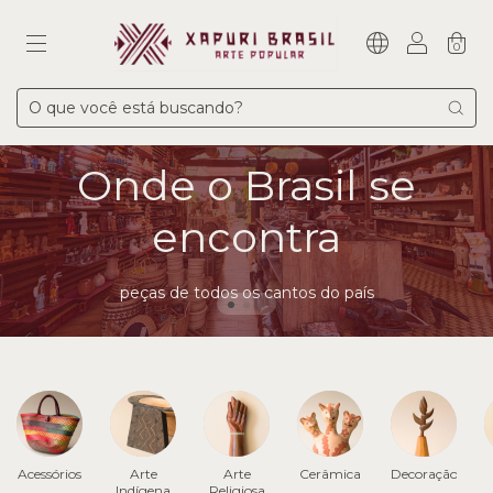
0
Onde o Brasil se
encontra
peças de todos os cantos do país
Acessórios
Arte
Arte
Cerâmica
Decoração
Indígena
Religiosa