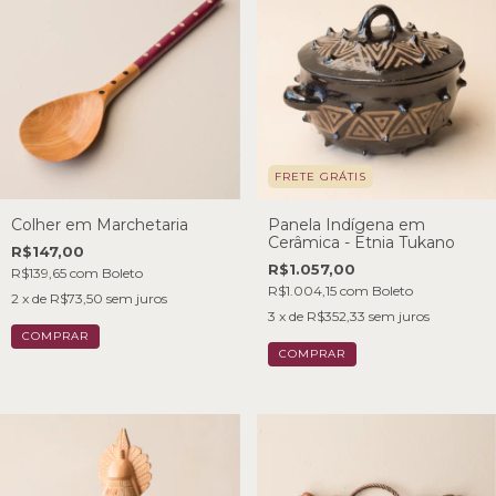
FRETE GRÁTIS
Colher em Marchetaria
Panela Indígena em
Cerâmica - Etnia Tukano
R$147,00
R$1.057,00
R$139,65
com
Boleto
R$1.004,15
com
Boleto
2
x de
R$73,50
sem juros
3
x de
R$352,33
sem juros