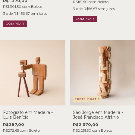
R$1.370,00
R$161,50
com
Boleto
R$1.301,50
com
Boleto
3
x de
R$56,67
sem juros
3
x de
R$456,67
sem juros
FRETE GRÁTIS
Fotógrafo em Madeira -
São Jorge em Madeira -
Luiz Benício
José Francisco Afrânio
R$287,00
R$2.370,00
R$272,65
com
Boleto
R$2.251,50
com
Boleto