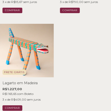
3
x de
R$95,67
sem juros
3
x de
R$790,00
sem juros
FRETE GRÁTIS
Lagarto em Madeira
R$1.227,00
R$1.165,65
com
Boleto
3
x de
R$409,00
sem juros