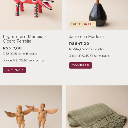
FRETE GRÁTIS
Lagarto em Madeira -
Jarro em Madeira
Cícero Ferreira
R$647,00
R$317,00
R$614,65
com
Boleto
R$301,15
com
Boleto
3
x de
R$215,67
sem juros
3
x de
R$105,67
sem juros