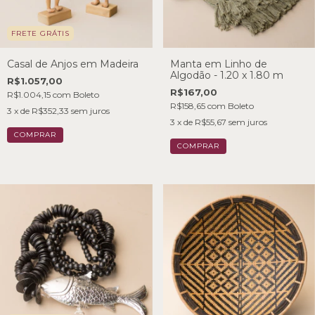
FRETE GRÁTIS
Casal de Anjos em Madeira
Manta em Linho de
Algodão - 1.20 x 1.80 m
R$1.057,00
R$167,00
R$1.004,15
com
Boleto
R$158,65
com
Boleto
3
x de
R$352,33
sem juros
3
x de
R$55,67
sem juros