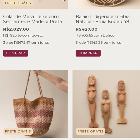
FRETE GRÁTIS
Colar de Mesa Peixe com
Balaio Indígena em Fibra
Sementes e Madeira Preta
Natural - Etnia Kubeo 48
cm
R$2.027,00
R$427,00
R$1.925,65
com
Boleto
R$405,65
com
Boleto
3
x de
R$675,67
sem juros
3
x de
R$142,33
sem juros
FRETE GRÁTIS
FRETE GRÁTIS