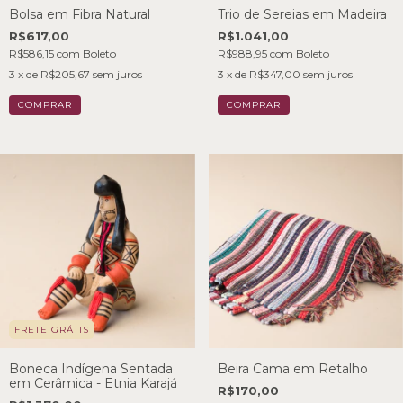
Bolsa em Fibra Natural
Trio de Sereias em Madeira
R$617,00
R$1.041,00
R$586,15
com
Boleto
R$988,95
com
Boleto
3
x de
R$205,67
sem juros
3
x de
R$347,00
sem juros
FRETE GRÁTIS
Boneca Indígena Sentada
Beira Cama em Retalho
em Cerâmica - Etnia Karajá
R$170,00