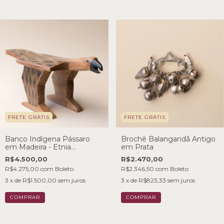
FRETE GRÁTIS
FRETE GRÁTIS
Banco Indígena Pássaro
Brochê Balangandã Antigo
em Madeira - Etnia
em Prata
Mehinako
R$4.500,00
R$2.470,00
R$4.275,00
com
Boleto
R$2.346,50
com
Boleto
3
x de
R$1.500,00
sem juros
3
x de
R$823,33
sem juros