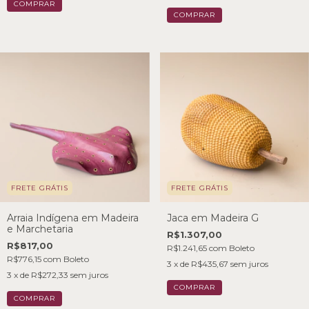
FRETE GRÁTIS
FRETE GRÁTIS
Arraia Indígena em Madeira
Jaca em Madeira G
e Marchetaria
R$1.307,00
R$817,00
R$1.241,65
com
Boleto
R$776,15
com
Boleto
3
x de
R$435,67
sem juros
3
x de
R$272,33
sem juros