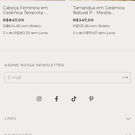
Cabeça Feminina em
Tamanduá em Cerâmica
Cerâmica Terracota -
Natural P - Mestra
Neguinha e Nanai
Neguinha
R$847,00
R$347,00
R$804,65
com
Boleto
R$329,65
com
Boleto
3
x de
R$282,33
sem juros
3
x de
R$115,67
sem juros
ASSINE NOSSA NEWSLETTER
LINKS
NAVEGAÇÃO