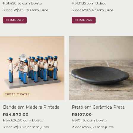
R$1.450,65
com
Boleto
R$187,15
com
Boleto
3
x de
R$509,00
sem juros
3
x de
R$65,67
sem juros
FRETE GRÁTIS
Banda em Madeira Pintada
Prato em Cerâmica Preta
R$4.870,00
R$107,00
R$4.626,50
com
Boleto
R$101,65
com
Boleto
3
x de
R$1.623,33
sem juros
2
x de
R$53,50
sem juros