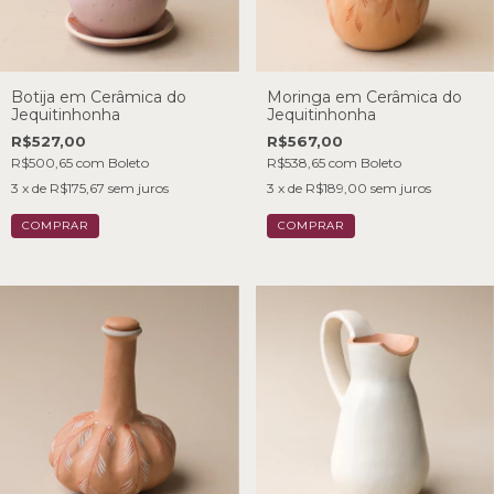
Botija em Cerâmica do
Moringa em Cerâmica do
Jequitinhonha
Jequitinhonha
R$527,00
R$567,00
R$500,65
com
Boleto
R$538,65
com
Boleto
3
x de
R$175,67
sem juros
3
x de
R$189,00
sem juros