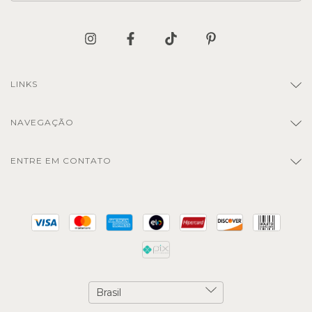
LINKS
NAVEGAÇÃO
ENTRE EM CONTATO