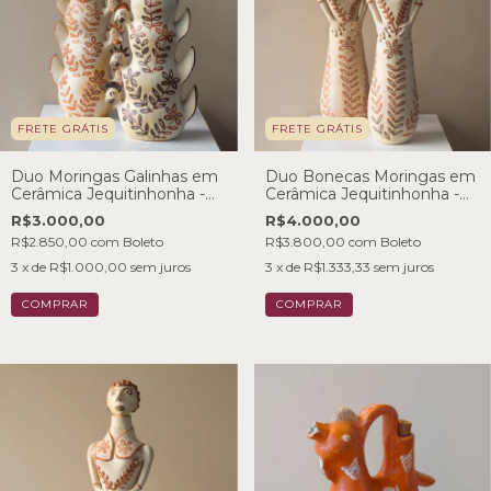
FRETE GRÁTIS
FRETE GRÁTIS
Duo Moringas Galinhas em
Duo Bonecas Moringas em
Cerâmica Jequitinhonha -
Cerâmica Jequitinhonha -
Clemência Pereira dos
Clemência Pereira dos
R$3.000,00
R$4.000,00
Santos
Santos
R$2.850,00
com
Boleto
R$3.800,00
com
Boleto
3
x de
R$1.000,00
sem juros
3
x de
R$1.333,33
sem juros