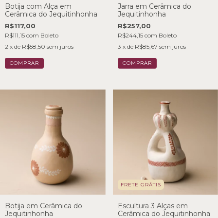
Botija com Alça em
Jarra em Cerâmica do
Cerâmica do Jequitinhonha
Jequitinhonha
R$117,00
R$257,00
R$111,15
com
Boleto
R$244,15
com
Boleto
2
x de
R$58,50
sem juros
3
x de
R$85,67
sem juros
FRETE GRÁTIS
Botija em Cerâmica do
Escultura 3 Alças em
Jequitinhonha
Cerâmica do Jequitinhonha