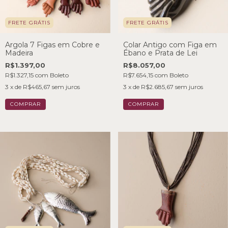
FRETE GRÁTIS
FRETE GRÁTIS
Argola 7 Figas em Cobre e
Colar Antigo com Figa em
Madeira
Ébano e Prata de Lei
R$1.397,00
R$8.057,00
R$1.327,15
com
Boleto
R$7.654,15
com
Boleto
3
x de
R$465,67
sem juros
3
x de
R$2.685,67
sem juros