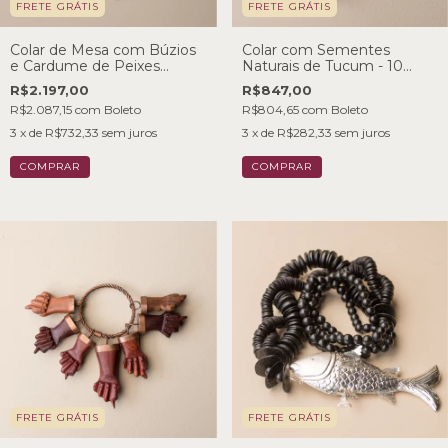
FRETE GRÁTIS
FRETE GRÁTIS
Colar de Mesa com Búzios
Colar com Sementes
e Cardume de Peixes
Naturais de Tucum - 10
Articulados em Banho de
Voltas
R$2.197,00
R$847,00
Prata
R$2.087,15
com
Boleto
R$804,65
com
Boleto
3
x de
R$732,33
sem juros
3
x de
R$282,33
sem juros
FRETE GRÁTIS
FRETE GRÁTIS