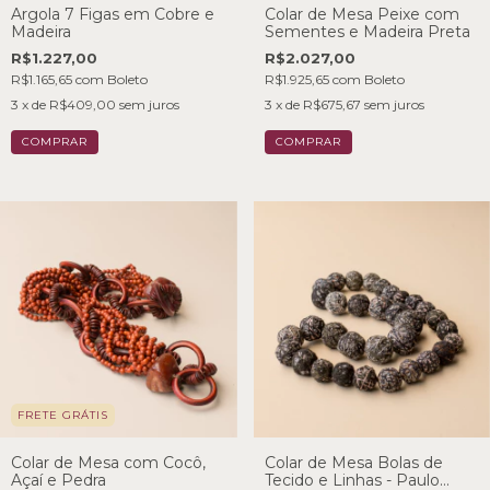
Argola 7 Figas em Cobre e
Colar de Mesa Peixe com
Madeira
Sementes e Madeira Preta
R$1.227,00
R$2.027,00
R$1.165,65
com
Boleto
R$1.925,65
com
Boleto
3
x de
R$409,00
sem juros
3
x de
R$675,67
sem juros
FRETE GRÁTIS
Colar de Mesa com Cocô,
Colar de Mesa Bolas de
Açaí e Pedra
Tecido e Linhas - Paulo