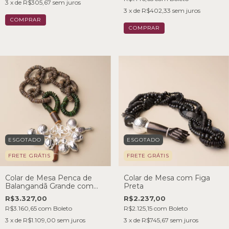
3
x de
R$305,67
sem juros
3
x de
R$402,33
sem juros
ESGOTADO
ESGOTADO
FRETE GRÁTIS
FRETE GRÁTIS
Colar de Mesa Penca de
Colar de Mesa com Figa
Balangandã Grande com
Preta
Discos com Coco
R$3.327,00
R$2.237,00
R$3.160,65
com
Boleto
R$2.125,15
com
Boleto
3
x de
R$1.109,00
sem juros
3
x de
R$745,67
sem juros