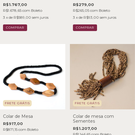
André
R$1.767,00
R$279,00
R$1.678,65
com
Boleto
R$265,05
com
Boleto
3
x de
R$589,00
sem juros
3
x de
R$93,00
sem juros
FRETE GRÁTIS
FRETE GRÁTIS
Colar de Mesa
Colar de mesa com
Sementes
R$917,00
R$1.207,00
R$871,15
com
Boleto
R$1.146,65
com
Boleto