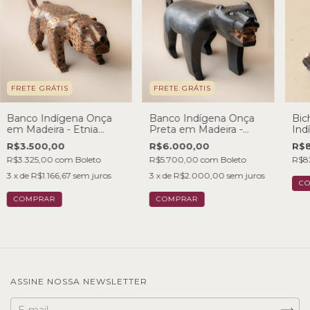
FRETE GRÁTIS
FRETE GRÁTIS
Banco Indígena Onça
Banco Indígena Onça
Bic
em Madeira - Etnia
Preta em Madeira -
Ind
Wauja
Etnia Mehinako
Etn
R$3.500,00
R$6.000,00
R$8
R$3.325,00
com
Boleto
R$5.700,00
com
Boleto
R$8
3
x de
R$1.166,67
sem juros
3
x de
R$2.000,00
sem juros
ASSINE NOSSA NEWSLETTER