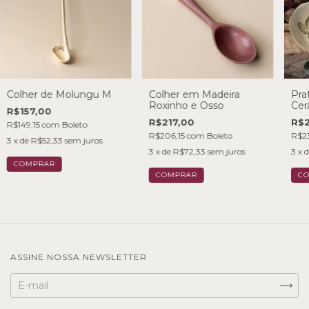
Colher de Molungu M
Colher em Madeira
Pra
Roxinho e Osso
Cer
R$157,00
R$217,00
R$2
R$149,15
com
Boleto
R$206,15
com
Boleto
R$2
3
x de
R$52,33
sem juros
3
x de
R$72,33
sem juros
3
x 
ASSINE NOSSA NEWSLETTER