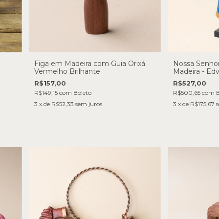
Figa em Madeira com Guia Orixá
Nossa Senho
Vermelho Brilhante
Madeira - Ed
R$157,00
R$527,00
R$149,15
com
Boleto
R$500,65
com
B
3
x de
R$52,33
sem juros
3
x de
R$175,67
s