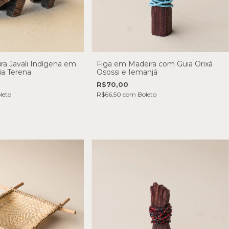
ra Javali Indígena em
Figa em Madeira com Guia Orixá
ia Terena
Osossi e Iemanjá
R$70,00
leto
R$66,50
com
Boleto