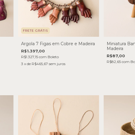
FRETE GRÁTIS
Argola 7 Figas em Cobre e Madeira
Miniatura Ba
Madeira
R$1.397,00
R$87,00
R$1.327,15
com
Boleto
R$82,65
com
Bo
3
x de
R$465,67
sem juros