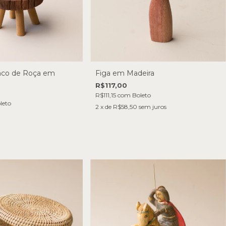
nco de Roça em
Figa em Madeira
R$117,00
R$111,15
com
Boleto
leto
2
x de
R$58,50
sem juros