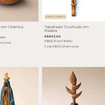
FRETE GRÁTIS
a em Cerâmica
Trabalhador Crucificado em
Madeira
R$697,00
leto
R$662,15
com
Boleto
em juros
3
x de
R$232,33
sem juros