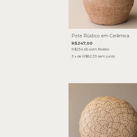
Pote Rústico em Cerâmica
R$247,00
R$234,65
com
Boleto
3
x de
R$82,33
sem juros