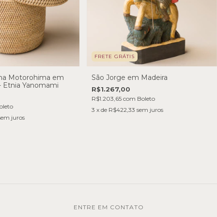
FRETE GRÁTIS
ena Motorohima em
São Jorge em Madeira
 - Etnia Yanomami
R$1.267,00
R$1.203,65
com
Boleto
oleto
3
x de
R$422,33
sem juros
sem juros
ENTRE EM CONTATO