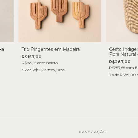
xá
Trio Pingentes em Madeira
Cesto Indíg
Fibra Natural
R$157,00
R$267,00
R$149,15
com
Boleto
R$253,65
com
B
3
x de
R$52,33
sem juros
3
x de
R$89,00
NAVEGAÇÃO