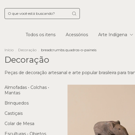
Todos os itens
Acessórios
Arte Indígena
Início
.
Decoração
.
breadcrumbs.quadros-o-paineis
Decoração
Peças de decoração artesanal e arte popular brasileira para tr
Almofadas • Colchas •
Mantas
Brinquedos
Castiçais
Colar de Mesa
Esculturas • Objetos