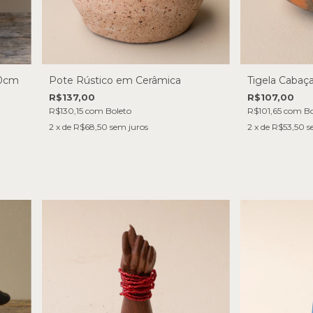
40cm
Pote Rústico em Cerâmica
Tigela Cabaç
R$137,00
R$107,00
R$130,15
com
Boleto
R$101,65
com
Bo
2
x de
R$68,50
sem juros
2
x de
R$53,50
s