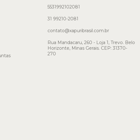
5531992102081
31 99210-2081
contato@xapuribrasil.com.br
Rua Mandacaru, 260 - Loja 1, Trevo. Belo
Horizonte, Minas Gerais. CEP: 31370-
270
untas