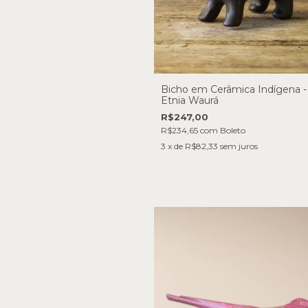
Bicho em Cerâmica Indígena -
Etnia Waurá
R$247,00
R$234,65
com
Boleto
3
x de
R$82,33
sem juros