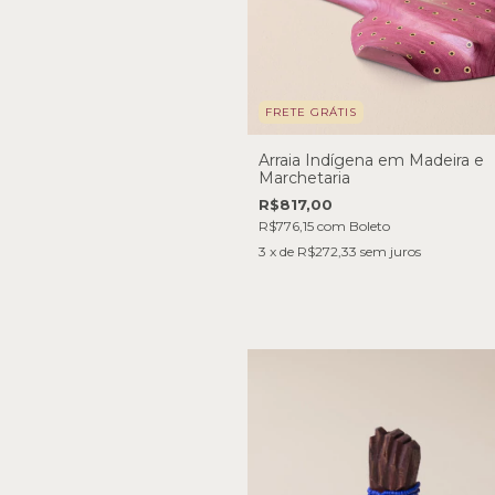
FRETE GRÁTIS
Arraia Indígena em Madeira e
Marchetaria
R$817,00
R$776,15
com
Boleto
3
x de
R$272,33
sem juros