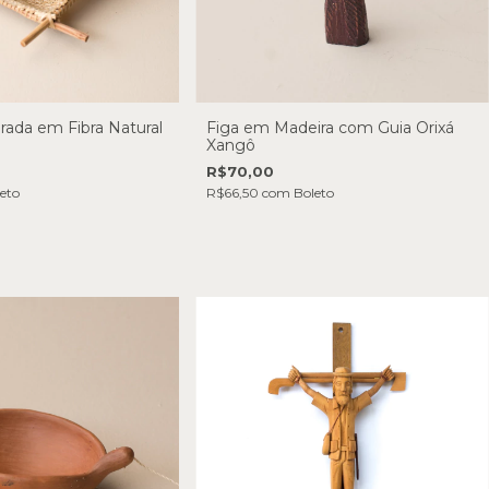
rada em Fibra Natural
Figa em Madeira com Guia Orixá
Xangô
R$70,00
eto
R$66,50
com
Boleto